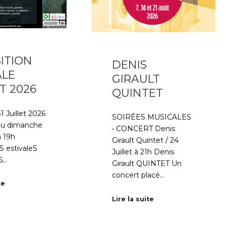
ITION
DENIS
ALE
GIRAULT
T 2026
QUINTET
1 Juillet 2026
SOIRÉES MUSICALES
au dimanche
• CONCERT Denis
à 19h
Girault Quintet / 24
S estivaleS
Juillet à 21h Denis
26…
Girault QUINTET Un
concert placé…
te
Lire la suite