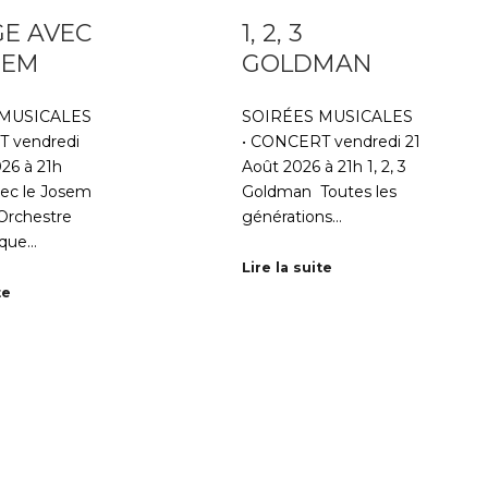
E AVEC
1, 2, 3
SEM
GOLDMAN
 MUSICALES
SOIRÉES MUSICALES
 vendredi
• CONCERT vendredi 21
26 à 21h
Août 2026 à 21h 1, 2, 3
ec le Josem
Goldman ​ Toutes les
Orchestre
générations…
que…
Lire la suite
te